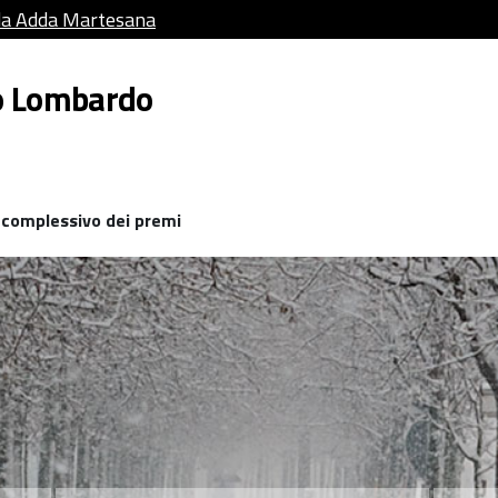
da Adda Martesana
o Lombardo
omplessivo dei premi