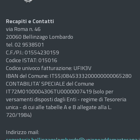
Recapiti e Contatti
via Roma n. 46
20060 Bellinzago Lombardo
tel. 02 9538501
C.F./P.I.: 01554230159
Codice ISTAT: 015016
Codice univoco fatturazione: UFIK3V
IBAN del Comune: IT55J0845333200000000065280
CONTABILITA’ SPECIALE del Comune
IT72M0100004306TU0000007419 (solo per
versamenti disposti dagli Enti - regime di Tesoreria
unica - di cui alle tabelle A e B allegate alla L.
720/1984)
Indirizzo mail:
segreteria.bellinzagolombardo@unioneaddamartesana.i