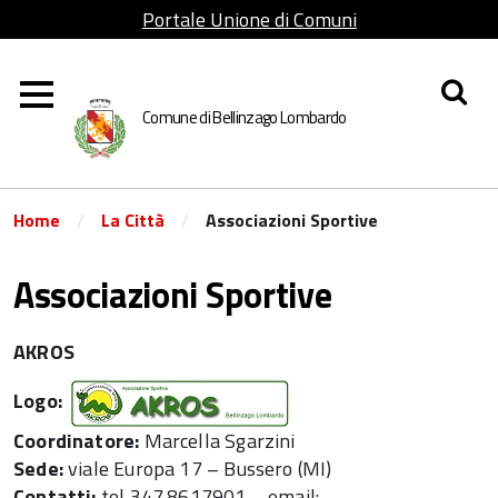
Portale Unione di Comuni
Lombarda Adda Martesana
Comune di Bellinzago Lombardo
/
/
Home
La Città
Associazioni Sportive
Associazioni Sportive
AKROS
Logo:
Coordinatore:
Marcella Sgarzini
Sede:
viale Europa 17 – Bussero (MI)
Contatti:
tel 347.8617901 – email: