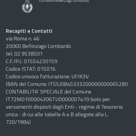
Comune di Bellinzago Lombardo
Recapiti e Contatti
via Roma n. 46
20060 Bellinzago Lombardo
tel. 02 9538501
C.F./P.I.: 01554230159
Codice ISTAT: 015016
Codice univoco fatturazione: UFIK3V
IBAN del Comune: IT55J0845333200000000065280
CONTABILITA’ SPECIALE del Comune
IT72M0100004306TU0000007419 (solo per
versamenti disposti dagli Enti - regime di Tesoreria
unica - di cui alle tabelle A e B allegate alla L.
720/1984)