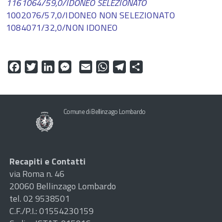
1161064/59,0/IDONEO SELEZIONATO
1002076/57,0/IDONEO NON SELEZIONATO
1084071/32,0/NON IDONEO
Facebook
Twitter
LinkedIn
Messenger
Email
WhatsApp
Telegram
Share
Comune di Bellinzago Lombardo
Recapiti e Contatti
via Roma n. 46
20060 Bellinzago Lombardo
tel. 02 9538501
C.F./P.I.: 01554230159