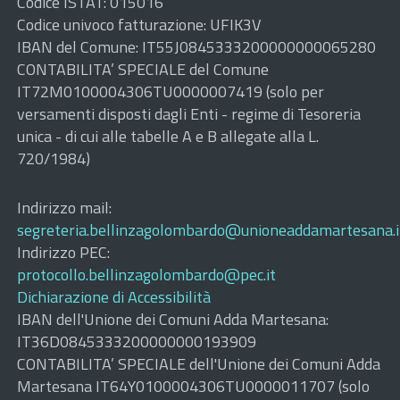
Codice ISTAT: 015016
Codice univoco fatturazione: UFIK3V
IBAN del Comune: IT55J0845333200000000065280
CONTABILITA’ SPECIALE del Comune
IT72M0100004306TU0000007419 (solo per
versamenti disposti dagli Enti - regime di Tesoreria
unica - di cui alle tabelle A e B allegate alla L.
720/1984)
Indirizzo mail:
segreteria.bellinzagolombardo@unioneaddamartesana.i
Indirizzo PEC:
protocollo.bellinzagolombardo@pec.it
Dichiarazione di Accessibilità
IBAN dell'Unione dei Comuni Adda Martesana:
IT36D0845333200000000193909
CONTABILITA’ SPECIALE dell'Unione dei Comuni Adda
Martesana IT64Y0100004306TU0000011707 (solo